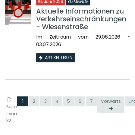
16. Juni 2026
GEMEINDE
Aktuelle Informationen zu
Verkehrseinschränkungen
- Wiesenstraße
Im Zeitraum vom 29.06.2026 -
03.07.2026
ARTIKEL LESEN
1
2
3
4
5
6
7
Vorwärts
En
Seite
1 von
32