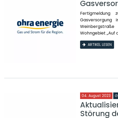
Gasversor
Fertigmeldung 
Gasversorgung 
Weinbergstraße
Wohngebiet „Auf de
ARTIKEL LESEN
04. August 2023
G
Aktualisie
Störung d