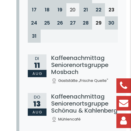
17
18
19
20
21
22
23
24
25
26
27
28
29
30
31
Kaffeenachmittag
DI
11
Seniorenortsgruppe
Mosbach
AUG
Gaststätte „Frische Quelle"
Kaffeenachmittag
DO
13
Seniorenortsgruppe
Schönau & Kahlenberg
AUG
Mühlencafé