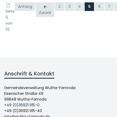
Anfang
2
3
4
5
6
7
Seite
Zurück
5
von
32
Anschrift & Kontakt
Gemeindeverwaltung Wutha-Farnroda
Eisenacher Straße 49
99848 Wutha-Farnoda
+49 (0)36921 915-0
+49 (0)36921 915-40
info@wutha-farnroda.de