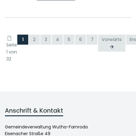
1
2
3
4
5
6
7
Vorwärts
En
Seite
1 von
32
Anschrift & Kontakt
Gemeindeverwaltung Wutha-Farnroda
Eisenacher Straße 49