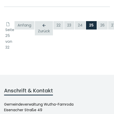
Anfang
22
23
24
25
26
2
Seite
Zurück
25
von
32
Anschrift & Kontakt
Gemeindeverwaltung Wutha-Farnroda
Eisenacher Straße 49