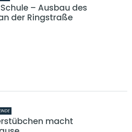
r Schule – Ausbau des
n der Ringstraße
INDE
erstübchen macht
ause