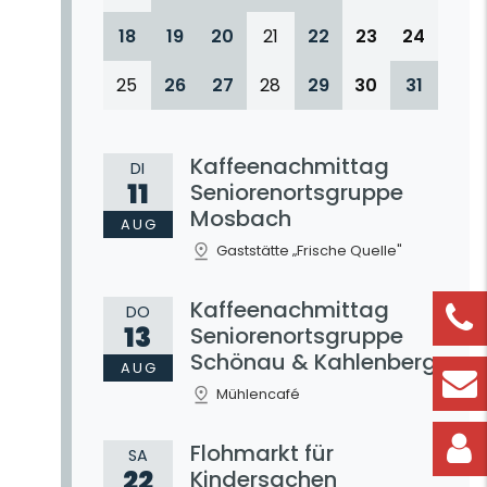
18
19
20
21
22
23
24
25
26
27
28
29
30
31
Kaffeenachmittag
DI
11
Seniorenortsgruppe
Mosbach
AUG
Gaststätte „Frische Quelle"
Kaffeenachmittag
DO
13
Seniorenortsgruppe
Schönau & Kahlenberg
AUG
Mühlencafé
Flohmarkt für
SA
22
Kindersachen