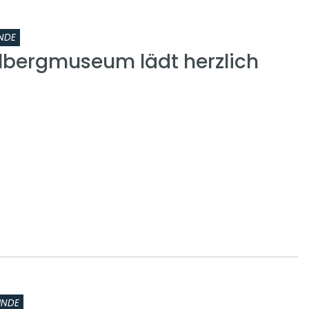
NDE
lbergmuseum lädt herzlich
INDE