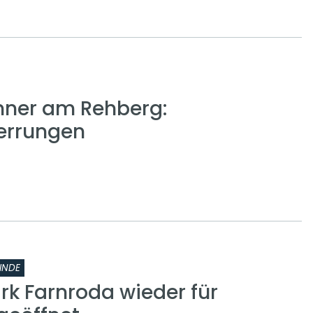
nner am Rehberg:
errungen
INDE
rk Farnroda wieder für