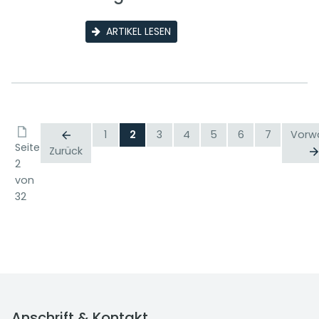
ARTIKEL LESEN
1
2
3
4
5
6
7
Vorw
Seite
Zurück
2
von
32
Anschrift & Kontakt