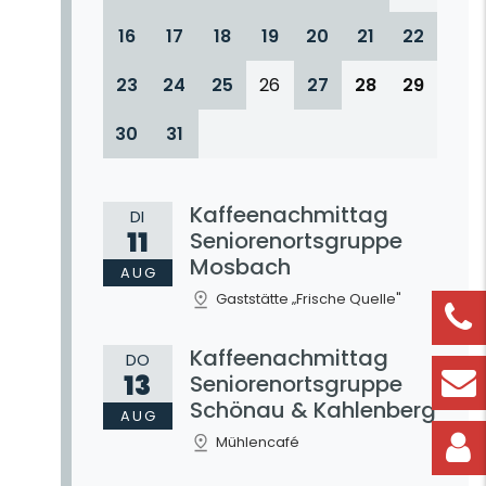
16
17
18
19
20
21
22
23
24
25
26
27
28
29
30
31
Kaffeenachmittag
DI
11
Seniorenortsgruppe
Mosbach
AUG
Gaststätte „Frische Quelle"
Kaffeenachmittag
DO
13
Seniorenortsgruppe
Schönau & Kahlenberg
AUG
Mühlencafé