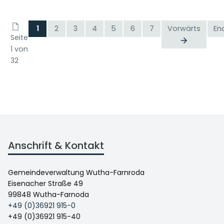
1
2
3
4
5
6
7
Vorwärts
En
Seite
1 von
32
Anschrift & Kontakt
Gemeindeverwaltung Wutha-Farnroda
Eisenacher Straße 49
99848 Wutha-Farnoda
+49 (0)36921 915-0
+49 (0)36921 915-40