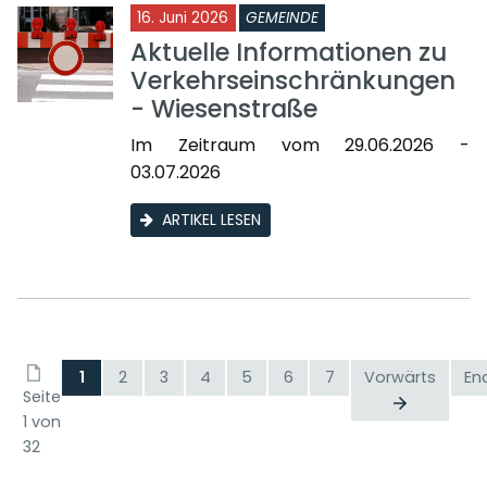
16. Juni 2026
GEMEINDE
Aktuelle Informationen zu
Verkehrseinschränkungen
- Wiesenstraße
Im Zeitraum vom 29.06.2026 -
03.07.2026
ARTIKEL LESEN
1
2
3
4
5
6
7
Vorwärts
En
Seite
1 von
32