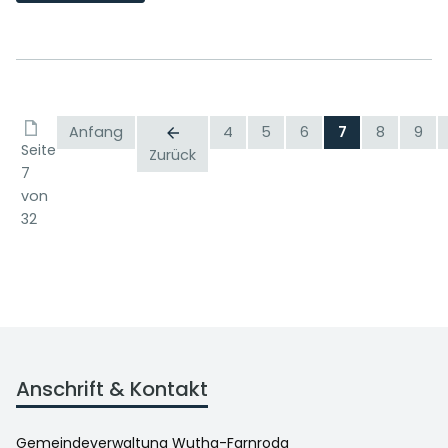
Anfang
4
5
6
7
8
9
Seite
Zurück
7
von
32
Anschrift & Kontakt
Gemeindeverwaltung Wutha-Farnroda