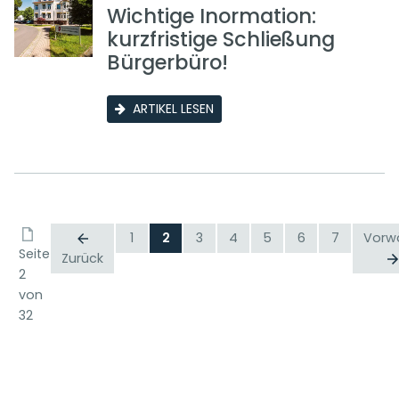
Wichtige Inormation:
kurzfristige Schließung
Bürgerbüro!
ARTIKEL LESEN
1
2
3
4
5
6
7
Vorw
Seite
Zurück
2
von
32