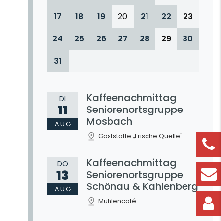
17
18
19
20
21
22
23
24
25
26
27
28
29
30
31
Kaffeenachmittag
DI
11
Seniorenortsgruppe
Mosbach
AUG
Gaststätte „Frische Quelle"
Kaffeenachmittag
DO
13
Seniorenortsgruppe
Schönau & Kahlenberg
AUG
Mühlencafé