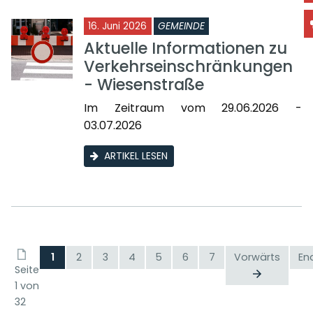
16. Juni 2026
GEMEINDE
Aktuelle Informationen zu
Verkehrseinschränkungen
- Wiesenstraße
Im Zeitraum vom 29.06.2026 -
03.07.2026
ARTIKEL LESEN
1
2
3
4
5
6
7
Vorwärts
En
Seite
1 von
32