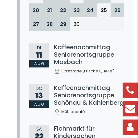
20
21
22
23
24
25
26
27
28
29
30
Kaffeenachmittag
DI
11
Seniorenortsgruppe
Mosbach
AUG
Gaststätte „Frische Quelle"
Kaffeenachmittag
DO
13
Seniorenortsgruppe
Schönau & Kahlenberg
AUG
Mühlencafé
Flohmarkt für
SA
22
Kindersachen