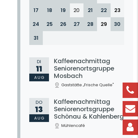
17
18
19
20
21
22
23
24
25
26
27
28
29
30
31
Kaffeenachmittag
DI
11
Seniorenortsgruppe
Mosbach
AUG
Gaststätte „Frische Quelle"
Kaffeenachmittag
DO
13
Seniorenortsgruppe
Schönau & Kahlenberg
AUG
Mühlencafé