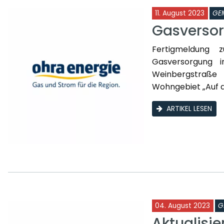
11. August 2023
GE
Gasversor
Fertigmeldung 
Gasversorgung 
Weinbergstraße
Wohngebiet „Auf de
ARTIKEL LESEN
04. August 2023
G
Aktualisie