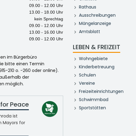
09.00 - 12.00 Uhr
Rathaus
13.00 - 18.00 Uhr
Ausschreibungen
kein Sprechtag
Mängelanzeige
09.00 - 12.00 Uhr
Amtsblatt
13.00 - 16.00 Uhr
09.00 - 12.00 Uhr
LEBEN & FREIZEIT
egen im Bürgerbüro
Wohngebiete
ie bitte einen Termin
Kinderbetreuung
915-210 o. -260 oder online).
Schulen
 außerhalb der
Vereine
en möglich.
Freizeiteinrichtungen
Schwimmbad
for Peace
Sportstätten
roda ist
n Mayors for