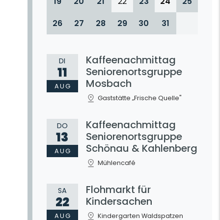
19
20
21
22
23
24
25
26
27
28
29
30
31
Kaffeenachmittag
DI
11
Seniorenortsgruppe
Mosbach
AUG
Gaststätte „Frische Quelle"
Kaffeenachmittag
DO
13
Seniorenortsgruppe
Schönau & Kahlenberg
AUG
Mühlencafé
Flohmarkt für
SA
22
Kindersachen
AUG
Kindergarten Waldspatzen