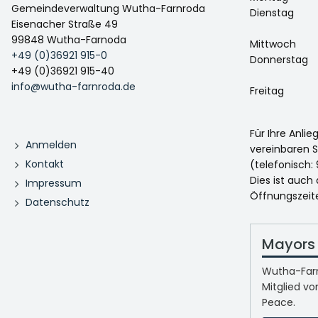
Gemeindeverwaltung Wutha-Farnroda
Dienstag
Eisenacher Straße 49
99848 Wutha-Farnoda
Mittwoch
+49 (0)36921 915-0
Donnerstag
+49 (0)36921 915-40
info@wutha-farnroda.de
Freitag
Für Ihre Anli
Anmelden
vereinbaren S
Kontakt
(telefonisch: 
Dies ist auch
Impressum
Öffnungszeit
Datenschutz
Mayors 
Wutha-Farn
Mitglied vo
Peace.