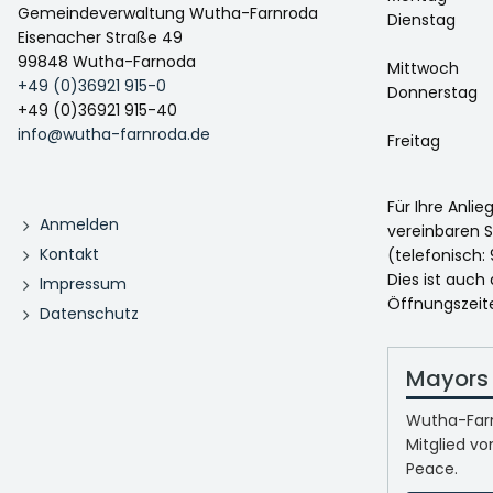
Gemeindeverwaltung Wutha-Farnroda
Dienstag
Eisenacher Straße 49
99848 Wutha-Farnoda
Mittwoch
+49 (0)36921 915-0
Donnerstag
+49 (0)36921 915-40
info@wutha-farnroda.de
Freitag
Für Ihre Anli
Anmelden
vereinbaren S
Kontakt
(telefonisch: 
Dies ist auch
Impressum
Öffnungszeit
Datenschutz
Mayors 
Wutha-Farn
Mitglied vo
Peace.