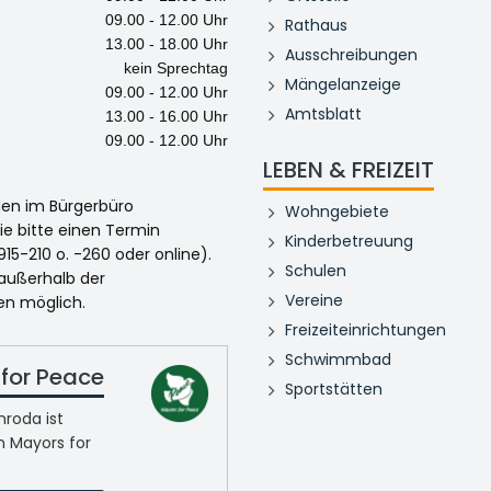
09.00 - 12.00 Uhr
Rathaus
13.00 - 18.00 Uhr
Ausschreibungen
kein Sprechtag
Mängelanzeige
09.00 - 12.00 Uhr
Amtsblatt
13.00 - 16.00 Uhr
09.00 - 12.00 Uhr
LEBEN & FREIZEIT
egen im Bürgerbüro
Wohngebiete
ie bitte einen Termin
Kinderbetreuung
915-210 o. -260 oder online).
Schulen
 außerhalb der
Vereine
en möglich.
Freizeiteinrichtungen
Schwimmbad
for Peace
Sportstätten
roda ist
n Mayors for