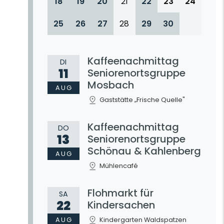
18
19
20
21
22
23
24
25
26
27
28
29
30
Kaffeenachmittag
DI
11
Seniorenortsgruppe
Mosbach
AUG
Gaststätte „Frische Quelle"
Kaffeenachmittag
DO
13
Seniorenortsgruppe
Schönau & Kahlenberg
AUG
Mühlencafé
Flohmarkt für
SA
22
Kindersachen
AUG
Kindergarten Waldspatzen