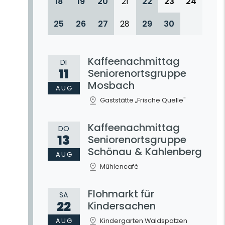
18
19
20
21
22
23
24
25
26
27
28
29
30
Kaffeenachmittag
DI
11
Seniorenortsgruppe
Mosbach
AUG
Gaststätte „Frische Quelle"
Kaffeenachmittag
DO
13
Seniorenortsgruppe
Schönau & Kahlenberg
AUG
Mühlencafé
Flohmarkt für
SA
22
Kindersachen
AUG
Kindergarten Waldspatzen