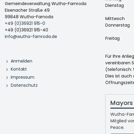
Gemeindeverwaltung Wutha-Farnroda
Dienstag
Eisenacher Straße 49
99848 Wutha-Farnoda
Mittwoch
+49 (0)36921 915-0
Donnerstag
+49 (0)36921 915-40
info@wutha-farnroda.de
Freitag
Für Ihre Anli
Anmelden
vereinbaren S
Kontakt
(telefonisch: 
Dies ist auch
Impressum
Öffnungszeit
Datenschutz
Mayors 
Wutha-Farn
Mitglied vo
Peace.