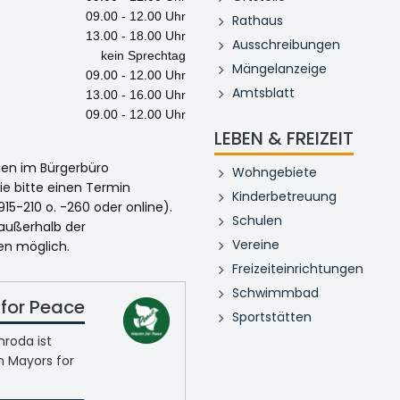
09.00 - 12.00 Uhr
Rathaus
13.00 - 18.00 Uhr
Ausschreibungen
kein Sprechtag
Mängelanzeige
09.00 - 12.00 Uhr
Amtsblatt
13.00 - 16.00 Uhr
09.00 - 12.00 Uhr
LEBEN & FREIZEIT
egen im Bürgerbüro
Wohngebiete
ie bitte einen Termin
Kinderbetreuung
915-210 o. -260 oder online).
Schulen
 außerhalb der
Vereine
en möglich.
Freizeiteinrichtungen
Schwimmbad
for Peace
Sportstätten
roda ist
n Mayors for