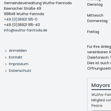
Gemeindeverwaltung Wutha-Farnroda
Dienstag
Eisenacher Straße 49
99848 Wutha-Farnoda
Mittwoch
+49 (0)36921 915-0
Donnerstag
+49 (0)36921 915-40
info@wutha-farnroda.de
Freitag
Für Ihre Anli
Anmelden
vereinbaren S
Kontakt
(telefonisch: 
Dies ist auch
Impressum
Öffnungszeit
Datenschutz
Mayors 
Wutha-Farn
Mitglied vo
Peace.