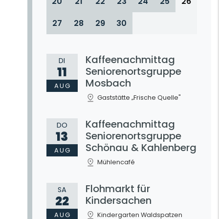
20
21
22
23
24
25
26
27
28
29
30
Kaffeenachmittag
DI
11
Seniorenortsgruppe
Mosbach
AUG
Gaststätte „Frische Quelle"
Kaffeenachmittag
DO
13
Seniorenortsgruppe
Schönau & Kahlenberg
AUG
Mühlencafé
Flohmarkt für
SA
22
Kindersachen
AUG
Kindergarten Waldspatzen