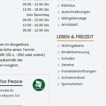
09.00 - 12.00 Uhr
Rathaus
13.00 - 18.00 Uhr
Ausschreibungen
kein Sprechtag
Mängelanzeige
09.00 - 12.00 Uhr
Amtsblatt
13.00 - 16.00 Uhr
09.00 - 12.00 Uhr
LEBEN & FREIZEIT
egen im Bürgerbüro
Wohngebiete
ie bitte einen Termin
Kinderbetreuung
915-210 o. -260 oder online).
Schulen
 außerhalb der
Vereine
en möglich.
Freizeiteinrichtungen
Schwimmbad
for Peace
Sportstätten
roda ist
n Mayors for