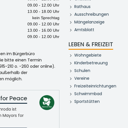
09.00 - 12.00 Uhr
Rathaus
13.00 - 18.00 Uhr
Ausschreibungen
kein Sprechtag
Mängelanzeige
09.00 - 12.00 Uhr
Amtsblatt
13.00 - 16.00 Uhr
09.00 - 12.00 Uhr
LEBEN & FREIZEIT
egen im Bürgerbüro
Wohngebiete
ie bitte einen Termin
Kinderbetreuung
915-210 o. -260 oder online).
Schulen
 außerhalb der
Vereine
en möglich.
Freizeiteinrichtungen
Schwimmbad
for Peace
Sportstätten
roda ist
n Mayors for