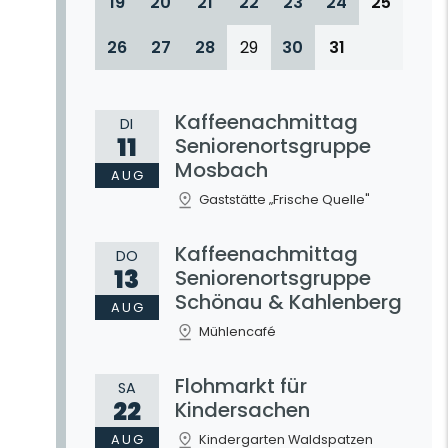
19
20
21
22
23
24
25
26
27
28
29
30
31
Kaffeenachmittag
DI
11
Seniorenortsgruppe
Mosbach
AUG
Gaststätte „Frische Quelle"
Kaffeenachmittag
DO
13
Seniorenortsgruppe
Schönau & Kahlenberg
AUG
Mühlencafé
Flohmarkt für
SA
22
Kindersachen
AUG
Kindergarten Waldspatzen