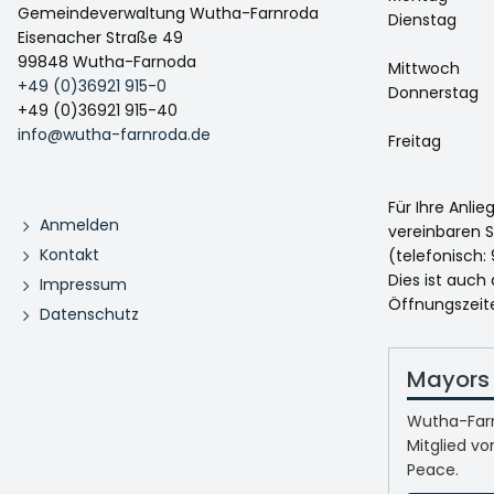
Gemeindeverwaltung Wutha-Farnroda
Dienstag
Eisenacher Straße 49
99848 Wutha-Farnoda
Mittwoch
+49 (0)36921 915-0
Donnerstag
+49 (0)36921 915-40
info@wutha-farnroda.de
Freitag
Für Ihre Anli
Anmelden
vereinbaren S
Kontakt
(telefonisch: 
Dies ist auch
Impressum
Öffnungszeit
Datenschutz
Mayors 
Wutha-Farn
Mitglied vo
Peace.