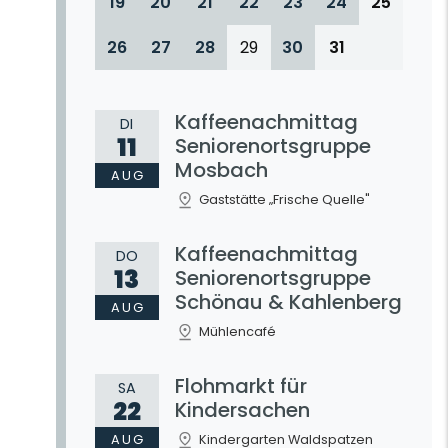
19
20
21
22
23
24
25
26
27
28
29
30
31
Kaffeenachmittag
DI
11
Seniorenortsgruppe
Mosbach
AUG
Gaststätte „Frische Quelle"
Kaffeenachmittag
DO
13
Seniorenortsgruppe
Schönau & Kahlenberg
AUG
Mühlencafé
Flohmarkt für
SA
22
Kindersachen
AUG
Kindergarten Waldspatzen