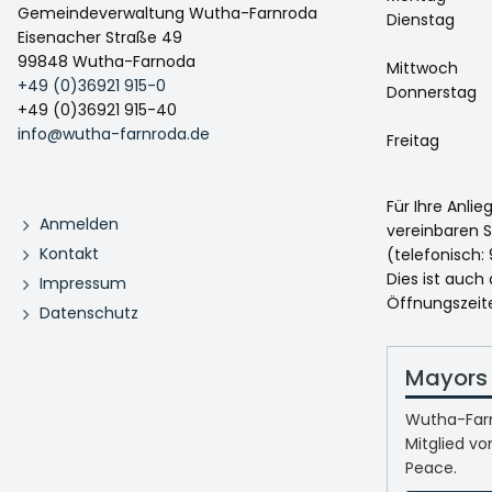
Gemeindeverwaltung Wutha-Farnroda
Dienstag
Eisenacher Straße 49
99848 Wutha-Farnoda
Mittwoch
+49 (0)36921 915-0
Donnerstag
+49 (0)36921 915-40
info@wutha-farnroda.de
Freitag
Für Ihre Anli
Anmelden
vereinbaren S
Kontakt
(telefonisch: 
Dies ist auch
Impressum
Öffnungszeit
Datenschutz
Mayors 
Wutha-Farn
Mitglied vo
Peace.