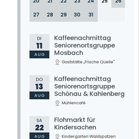
20
21
22
23
24
25
26
27
28
29
30
31
Kaffeenachmittag
DI
11
Seniorenortsgruppe
Mosbach
AUG
Gaststätte „Frische Quelle"
Kaffeenachmittag
DO
13
Seniorenortsgruppe
Schönau & Kahlenberg
AUG
Mühlencafé
Flohmarkt für
SA
22
Kindersachen
AUG
Kindergarten Waldspatzen