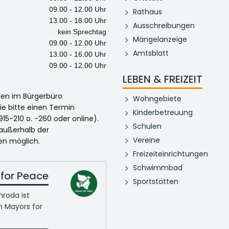
09.00 - 12.00 Uhr
Rathaus
13.00 - 18.00 Uhr
Ausschreibungen
kein Sprechtag
Mängelanzeige
09.00 - 12.00 Uhr
Amtsblatt
13.00 - 16.00 Uhr
09.00 - 12.00 Uhr
LEBEN & FREIZEIT
egen im Bürgerbüro
Wohngebiete
ie bitte einen Termin
Kinderbetreuung
915-210 o. -260 oder online).
Schulen
 außerhalb der
Vereine
en möglich.
Freizeiteinrichtungen
Schwimmbad
for Peace
Sportstätten
roda ist
n Mayors for