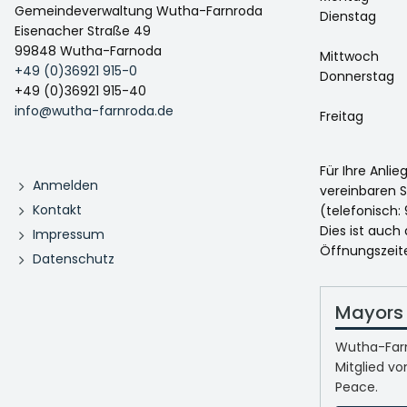
Gemeindeverwaltung Wutha-Farnroda
Dienstag
Eisenacher Straße 49
99848 Wutha-Farnoda
Mittwoch
+49 (0)36921 915-0
Donnerstag
+49 (0)36921 915-40
info@wutha-farnroda.de
Freitag
Für Ihre Anli
Anmelden
vereinbaren S
Kontakt
(telefonisch: 
Dies ist auch
Impressum
Öffnungszeit
Datenschutz
Mayors 
Wutha-Farn
Mitglied vo
Peace.