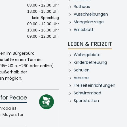
09.00 - 12.00 Uhr
Rathaus
13.00 - 18.00 Uhr
Ausschreibungen
kein Sprechtag
Mängelanzeige
09.00 - 12.00 Uhr
Amtsblatt
13.00 - 16.00 Uhr
09.00 - 12.00 Uhr
LEBEN & FREIZEIT
egen im Bürgerbüro
Wohngebiete
ie bitte einen Termin
Kinderbetreuung
915-210 o. -260 oder online).
Schulen
 außerhalb der
Vereine
en möglich.
Freizeiteinrichtungen
Schwimmbad
for Peace
Sportstätten
roda ist
n Mayors for