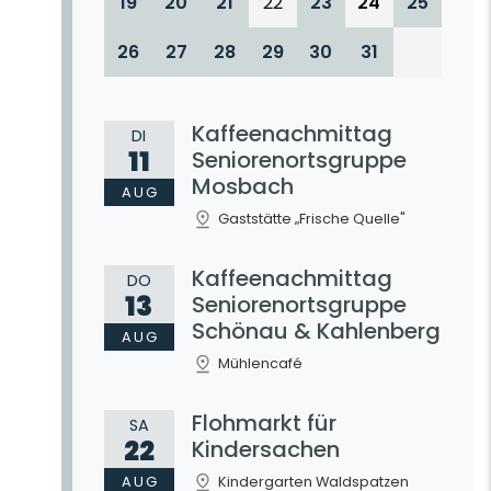
19
20
21
22
23
24
25
26
27
28
29
30
31
Kaffeenachmittag
DI
11
Seniorenortsgruppe
Mosbach
AUG
Gaststätte „Frische Quelle"
Kaffeenachmittag
DO
13
Seniorenortsgruppe
Schönau & Kahlenberg
AUG
Mühlencafé
Flohmarkt für
SA
22
Kindersachen
AUG
Kindergarten Waldspatzen