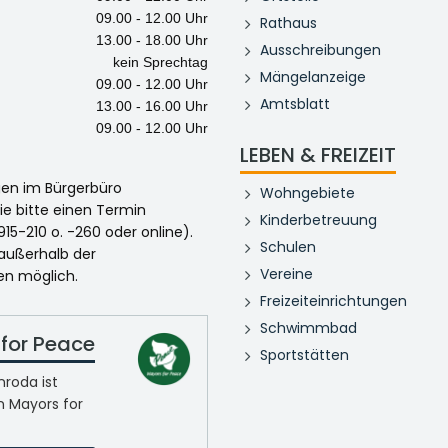
09.00 - 12.00 Uhr
Rathaus
13.00 - 18.00 Uhr
Ausschreibungen
kein Sprechtag
Mängelanzeige
09.00 - 12.00 Uhr
Amtsblatt
13.00 - 16.00 Uhr
09.00 - 12.00 Uhr
LEBEN & FREIZEIT
egen im Bürgerbüro
Wohngebiete
ie bitte einen Termin
Kinderbetreuung
915-210 o. -260 oder online).
Schulen
 außerhalb der
Vereine
en möglich.
Freizeiteinrichtungen
Schwimmbad
for Peace
Sportstätten
roda ist
n Mayors for