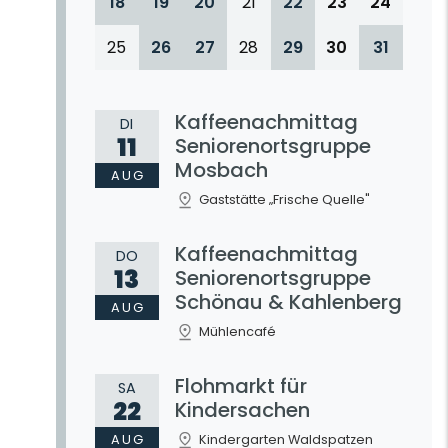
18
19
20
21
22
23
24
25
26
27
28
29
30
31
Kaffeenachmittag
DI
11
Seniorenortsgruppe
Mosbach
AUG
Gaststätte „Frische Quelle"
Kaffeenachmittag
DO
13
Seniorenortsgruppe
Schönau & Kahlenberg
AUG
Mühlencafé
Flohmarkt für
SA
22
Kindersachen
AUG
Kindergarten Waldspatzen