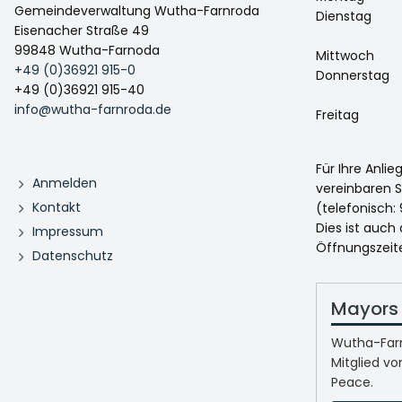
Gemeindeverwaltung Wutha-Farnroda
Dienstag
Eisenacher Straße 49
99848 Wutha-Farnoda
Mittwoch
+49 (0)36921 915-0
Donnerstag
+49 (0)36921 915-40
info@wutha-farnroda.de
Freitag
Für Ihre Anli
Anmelden
vereinbaren S
Kontakt
(telefonisch: 
Dies ist auch
Impressum
Öffnungszeit
Datenschutz
Mayors 
Wutha-Farn
Mitglied vo
Peace.