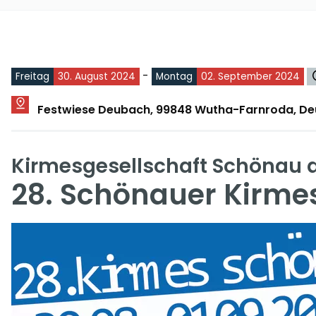
-
Freitag
30. August 2024
Montag
02. September 2024
Festwiese Deubach, 99848 Wutha-Farnroda, De
Kirmesgesellschaft Schönau a.
28. Schönauer Kirme