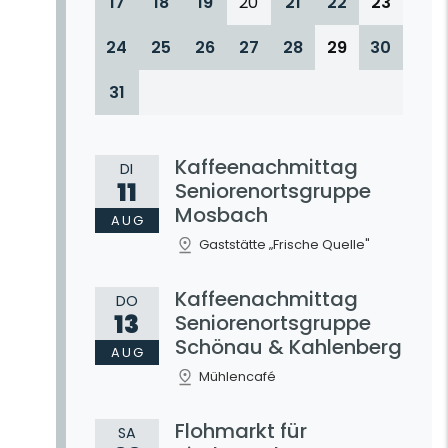
17
18
19
20
21
22
23
24
25
26
27
28
29
30
31
Kaffeenachmittag
DI
11
Seniorenortsgruppe
Mosbach
AUG
Gaststätte „Frische Quelle"
Kaffeenachmittag
DO
13
Seniorenortsgruppe
Schönau & Kahlenberg
AUG
Mühlencafé
Flohmarkt für
SA