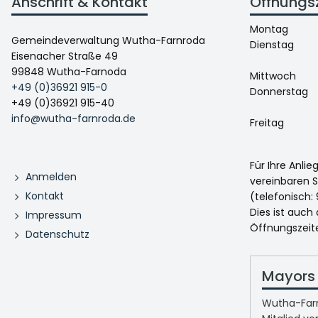
Anschrift & Kontakt
Öffnungs
Montag
Gemeindeverwaltung Wutha-Farnroda
Dienstag
Eisenacher Straße 49
99848 Wutha-Farnoda
Mittwoch
+49 (0)36921 915-0
Donnerstag
+49 (0)36921 915-40
info@wutha-farnroda.de
Freitag
Für Ihre Anli
Anmelden
vereinbaren S
Kontakt
(telefonisch: 
Dies ist auch
Impressum
Öffnungszeit
Datenschutz
Mayors 
Wutha-Farn