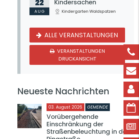
22
Kindersachen
AUG
Kindergarten Waldspatzen
ALLE VERANSTALTUNGEN
VERANSTALTUNGEN
DRUCKANSICHT
Neueste Nachrichten
03. August 2026
GEMEINDE
Vorübergehende
Einschränkung der
Straßenbeleuchtung in der
Ringstraße