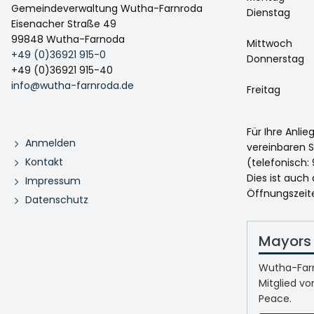
Gemeindeverwaltung Wutha-Farnroda
Dienstag
Eisenacher Straße 49
99848 Wutha-Farnoda
Mittwoch
+49 (0)36921 915-0
Donnerstag
+49 (0)36921 915-40
info@wutha-farnroda.de
Freitag
Für Ihre Anli
Anmelden
vereinbaren S
Kontakt
(telefonisch: 
Dies ist auch
Impressum
Öffnungszeit
Datenschutz
Mayors 
Wutha-Farn
Mitglied vo
Peace.