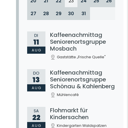
20
21
22
23
24
25
26
27
28
29
30
31
Kaffeenachmittag
DI
11
Seniorenortsgruppe
Mosbach
AUG
Gaststätte „Frische Quelle"
Kaffeenachmittag
DO
13
Seniorenortsgruppe
Schönau & Kahlenberg
AUG
Mühlencafé
Flohmarkt für
SA
22
Kindersachen
AUG
Kindergarten Waldspatzen