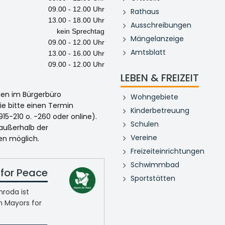
09.00 - 12.00 Uhr
Rathaus
13.00 - 18.00 Uhr
Ausschreibungen
kein Sprechtag
Mängelanzeige
09.00 - 12.00 Uhr
Amtsblatt
13.00 - 16.00 Uhr
09.00 - 12.00 Uhr
LEBEN & FREIZEIT
egen im Bürgerbüro
Wohngebiete
ie bitte einen Termin
Kinderbetreuung
915-210 o. -260 oder online).
Schulen
 außerhalb der
Vereine
en möglich.
Freizeiteinrichtungen
Schwimmbad
for Peace
Sportstätten
roda ist
n Mayors for