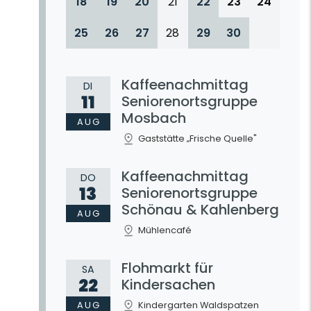
18
19
20
21
22
23
24
25
26
27
28
29
30
Kaffeenachmittag
DI
11
Seniorenortsgruppe
Mosbach
AUG
Gaststätte „Frische Quelle"
Kaffeenachmittag
DO
13
Seniorenortsgruppe
Schönau & Kahlenberg
AUG
Mühlencafé
Flohmarkt für
SA
22
Kindersachen
AUG
Kindergarten Waldspatzen