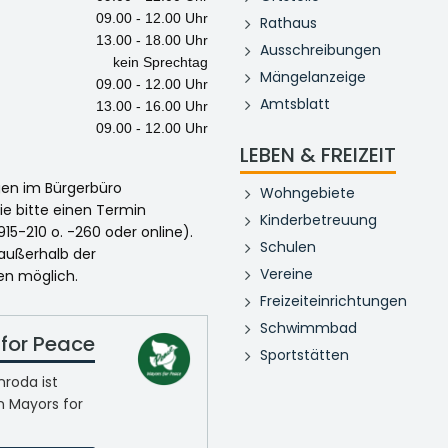
09.00 - 12.00 Uhr
Rathaus
13.00 - 18.00 Uhr
Ausschreibungen
kein Sprechtag
Mängelanzeige
09.00 - 12.00 Uhr
Amtsblatt
13.00 - 16.00 Uhr
09.00 - 12.00 Uhr
LEBEN & FREIZEIT
egen im Bürgerbüro
Wohngebiete
ie bitte einen Termin
Kinderbetreuung
915-210 o. -260 oder online).
Schulen
 außerhalb der
Vereine
en möglich.
Freizeiteinrichtungen
Schwimmbad
for Peace
Sportstätten
roda ist
n Mayors for