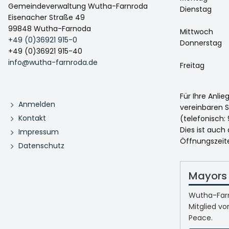
Gemeindeverwaltung Wutha-Farnroda
Dienstag
Eisenacher Straße 49
99848 Wutha-Farnoda
Mittwoch
+49 (0)36921 915-0
Donnerstag
+49 (0)36921 915-40
info@wutha-farnroda.de
Freitag
Für Ihre Anli
Anmelden
vereinbaren S
Kontakt
(telefonisch: 
Dies ist auch
Impressum
Öffnungszeit
Datenschutz
Mayors 
Wutha-Farn
Mitglied vo
Peace.