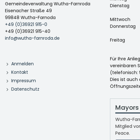
Gemeindeverwaltung Wutha-Farnroda
Dienstag
Eisenacher Straße 49
99848 Wutha-Farnoda
Mittwoch
+49 (0)36921 915-0
Donnerstag
+49 (0)36921 915-40
info@wutha-farnroda.de
Freitag
Für Ihre Anli
Anmelden
vereinbaren S
Kontakt
(telefonisch: 
Dies ist auch
Impressum
Öffnungszeit
Datenschutz
Mayors 
Wutha-Farn
Mitglied vo
Peace.