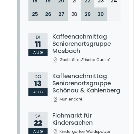
18
19
20
21
22
23
24
25
26
27
28
29
30
Kaffeenachmittag
DI
11
Seniorenortsgruppe
Mosbach
AUG
Gaststätte „Frische Quelle"
Kaffeenachmittag
DO
13
Seniorenortsgruppe
Schönau & Kahlenberg
AUG
Mühlencafé
Flohmarkt für
SA
22
Kindersachen
AUG
Kindergarten Waldspatzen