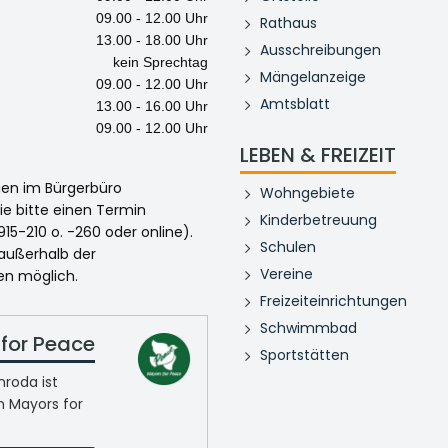
09.00 - 12.00 Uhr
Rathaus
13.00 - 18.00 Uhr
Ausschreibungen
kein Sprechtag
Mängelanzeige
09.00 - 12.00 Uhr
Amtsblatt
13.00 - 16.00 Uhr
09.00 - 12.00 Uhr
LEBEN & FREIZEIT
egen im Bürgerbüro
Wohngebiete
ie bitte einen Termin
Kinderbetreuung
915-210 o. -260 oder online).
Schulen
 außerhalb der
Vereine
en möglich.
Freizeiteinrichtungen
Schwimmbad
for Peace
Sportstätten
roda ist
n Mayors for