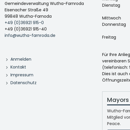
Gemeindeverwaltung Wutha-Farnroda
Dienstag
Eisenacher Straße 49
99848 Wutha-Farnoda
Mittwoch
+49 (0)36921 915-0
Donnerstag
+49 (0)36921 915-40
info@wutha-farnroda.de
Freitag
Für Ihre Anli
Anmelden
vereinbaren S
Kontakt
(telefonisch: 
Dies ist auch
Impressum
Öffnungszeit
Datenschutz
Mayors 
Wutha-Farn
Mitglied vo
Peace.