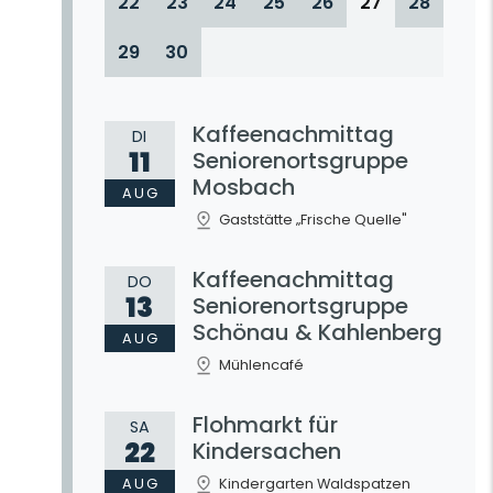
22
23
24
25
26
27
28
29
30
Kaffeenachmittag
DI
11
Seniorenortsgruppe
Mosbach
AUG
Gaststätte „Frische Quelle"
Kaffeenachmittag
DO
13
Seniorenortsgruppe
Schönau & Kahlenberg
AUG
Mühlencafé
Flohmarkt für
SA
22
Kindersachen
AUG
Kindergarten Waldspatzen