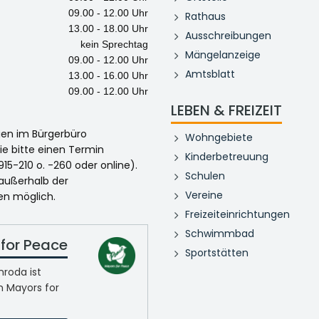
09.00 - 12.00 Uhr
Rathaus
13.00 - 18.00 Uhr
Ausschreibungen
kein Sprechtag
Mängelanzeige
09.00 - 12.00 Uhr
Amtsblatt
13.00 - 16.00 Uhr
09.00 - 12.00 Uhr
LEBEN & FREIZEIT
egen im Bürgerbüro
Wohngebiete
ie bitte einen Termin
Kinderbetreuung
915-210 o. -260 oder online).
Schulen
 außerhalb der
Vereine
en möglich.
Freizeiteinrichtungen
Schwimmbad
for Peace
Sportstätten
roda ist
n Mayors for