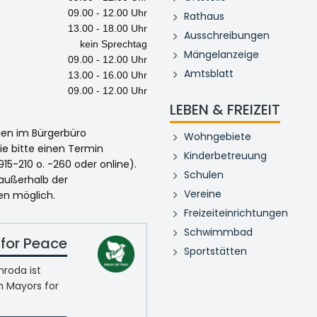
09.00 - 12.00 Uhr
Rathaus
13.00 - 18.00 Uhr
Ausschreibungen
kein Sprechtag
Mängelanzeige
09.00 - 12.00 Uhr
Amtsblatt
13.00 - 16.00 Uhr
09.00 - 12.00 Uhr
LEBEN & FREIZEIT
egen im Bürgerbüro
Wohngebiete
ie bitte einen Termin
Kinderbetreuung
915-210 o. -260 oder online).
Schulen
 außerhalb der
Vereine
en möglich.
Freizeiteinrichtungen
Schwimmbad
for Peace
Sportstätten
roda ist
n Mayors for