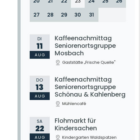
20
21
22
23
24
25
26
27
28
29
30
31
Kaffeenachmittag
DI
11
Seniorenortsgruppe
Mosbach
AUG
Gaststätte „Frische Quelle"
Kaffeenachmittag
DO
13
Seniorenortsgruppe
Schönau & Kahlenberg
AUG
Mühlencafé
Flohmarkt für
SA
22
Kindersachen
AUG
Kindergarten Waldspatzen