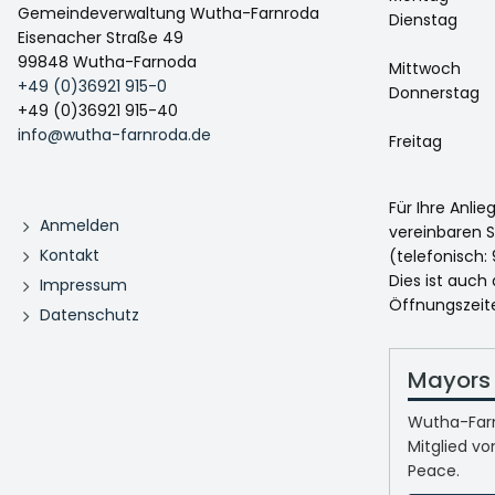
Gemeindeverwaltung Wutha-Farnroda
Dienstag
Eisenacher Straße 49
99848 Wutha-Farnoda
Mittwoch
+49 (0)36921 915-0
Donnerstag
+49 (0)36921 915-40
info@wutha-farnroda.de
Freitag
Für Ihre Anli
Anmelden
vereinbaren S
Kontakt
(telefonisch: 
Dies ist auch
Impressum
Öffnungszeit
Datenschutz
Mayors 
Wutha-Farn
Mitglied vo
Peace.