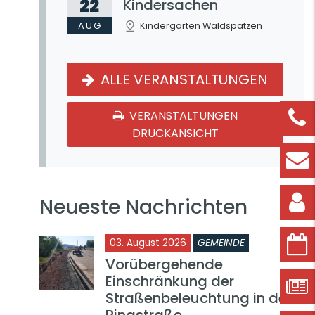
22
Kindersachen
AUG
Kindergarten Waldspatzen
ALLE VERANSTALTUNGEN
VERANSTALTUNGEN
DRUCKANSICHT
Neueste Nachrichten
03. August 2026
GEMEINDE
Vorübergehende
Einschränkung der
Straßenbeleuchtung in der
Ringstraße