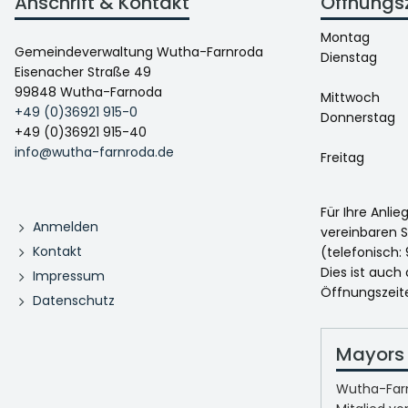
Anschrift & Kontakt
Öffnungs
Montag
Gemeindeverwaltung Wutha-Farnroda
Dienstag
Eisenacher Straße 49
99848 Wutha-Farnoda
Mittwoch
+49 (0)36921 915-0
Donnerstag
+49 (0)36921 915-40
info@wutha-farnroda.de
Freitag
Für Ihre Anli
Anmelden
vereinbaren S
Kontakt
(telefonisch: 
Dies ist auch
Impressum
Öffnungszeit
Datenschutz
Mayors 
Wutha-Farn