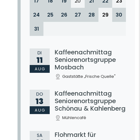
17
18
19
20
21
22
23
24
25
26
27
28
29
30
31
Kaffeenachmittag
DI
11
Seniorenortsgruppe
Mosbach
AUG
Gaststätte „Frische Quelle"
Kaffeenachmittag
DO
13
Seniorenortsgruppe
Schönau & Kahlenberg
AUG
Mühlencafé
Flohmarkt für
SA