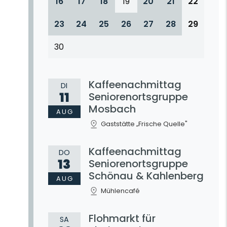
16
17
18
19
20
21
22
23
24
25
26
27
28
29
30
Kaffeenachmittag
DI
11
Seniorenortsgruppe
Mosbach
AUG
Gaststätte „Frische Quelle"
Kaffeenachmittag
DO
13
Seniorenortsgruppe
Schönau & Kahlenberg
AUG
Mühlencafé
Flohmarkt für
SA