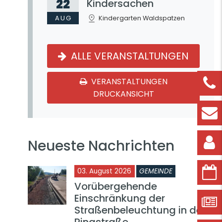
22
Kindersachen
AUG
Kindergarten Waldspatzen
ALLE VERANSTALTUNGEN
VERANSTALTUNGEN
DRUCKANSICHT
Neueste Nachrichten
03. August 2026
GEMEINDE
Vorübergehende
Einschränkung der
Straßenbeleuchtung in der
Ringstraße