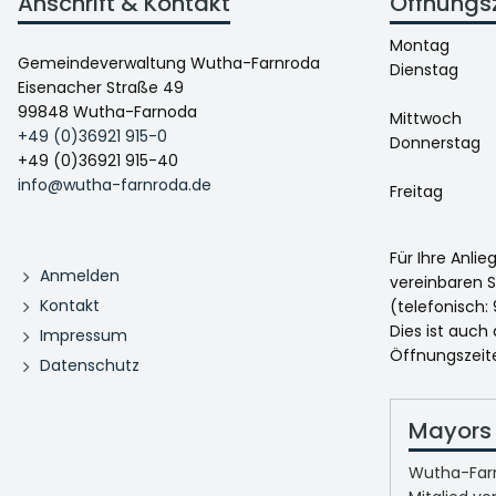
Anschrift & Kontakt
Öffnungs
Montag
Gemeindeverwaltung Wutha-Farnroda
Dienstag
Eisenacher Straße 49
99848 Wutha-Farnoda
Mittwoch
+49 (0)36921 915-0
Donnerstag
+49 (0)36921 915-40
info@wutha-farnroda.de
Freitag
Für Ihre Anli
Anmelden
vereinbaren S
Kontakt
(telefonisch: 
Dies ist auch
Impressum
Öffnungszeit
Datenschutz
Mayors 
Wutha-Farn