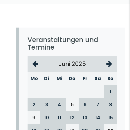
Veranstaltungen und
Termine
Juni 2025
Mo
Di
Mi
Do
Fr
Sa
So
1
2
3
4
5
6
7
8
9
10
11
12
13
14
15