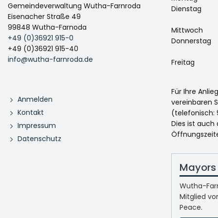
Gemeindeverwaltung Wutha-Farnroda
Dienstag
Eisenacher Straße 49
99848 Wutha-Farnoda
Mittwoch
+49 (0)36921 915-0
Donnerstag
+49 (0)36921 915-40
info@wutha-farnroda.de
Freitag
Für Ihre Anli
Anmelden
vereinbaren S
Kontakt
(telefonisch: 
Dies ist auch
Impressum
Öffnungszeit
Datenschutz
Mayors 
Wutha-Farn
Mitglied vo
Peace.