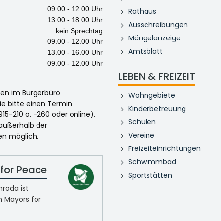
09.00 - 12.00 Uhr
Rathaus
13.00 - 18.00 Uhr
Ausschreibungen
kein Sprechtag
Mängelanzeige
09.00 - 12.00 Uhr
Amtsblatt
13.00 - 16.00 Uhr
09.00 - 12.00 Uhr
LEBEN & FREIZEIT
egen im Bürgerbüro
Wohngebiete
ie bitte einen Termin
Kinderbetreuung
915-210 o. -260 oder online).
Schulen
 außerhalb der
Vereine
en möglich.
Freizeiteinrichtungen
Schwimmbad
for Peace
Sportstätten
roda ist
n Mayors for