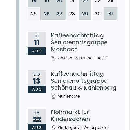
18
19
20
21
22
23
24
25
26
27
28
29
30
31
Kaffeenachmittag
DI
11
Seniorenortsgruppe
Mosbach
AUG
Gaststätte „Frische Quelle"
Kaffeenachmittag
DO
13
Seniorenortsgruppe
Schönau & Kahlenberg
AUG
Mühlencafé
Flohmarkt für
SA
22
Kindersachen
AUG
Kindergarten Waldspatzen