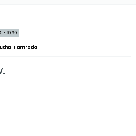
0 - 19:30
 Wutha-Farnroda
V.