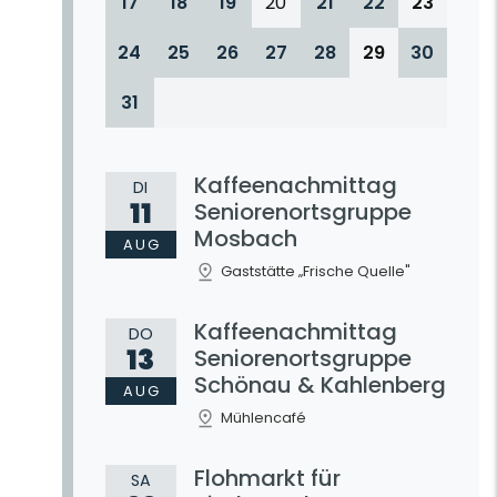
17
18
19
20
21
22
23
24
25
26
27
28
29
30
31
Kaffeenachmittag
DI
11
Seniorenortsgruppe
Mosbach
AUG
Gaststätte „Frische Quelle"
Kaffeenachmittag
DO
13
Seniorenortsgruppe
Schönau & Kahlenberg
AUG
Mühlencafé
Flohmarkt für
SA