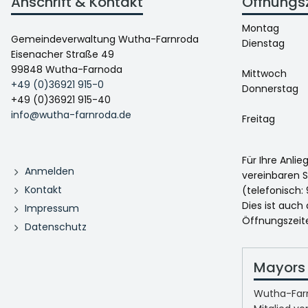
Anschrift & Kontakt
Öffnungs
Montag
Gemeindeverwaltung Wutha-Farnroda
Dienstag
Eisenacher Straße 49
99848 Wutha-Farnoda
Mittwoch
+49 (0)36921 915-0
Donnerstag
+49 (0)36921 915-40
info@wutha-farnroda.de
Freitag
Für Ihre Anli
Anmelden
vereinbaren S
Kontakt
(telefonisch: 
Dies ist auch
Impressum
Öffnungszeit
Datenschutz
Mayors 
Wutha-Farn