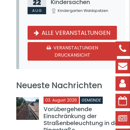
22
Kindersachen
AUG
Kindergarten Waldspatzen
ALLE VERANSTALTUNGEN
VERANSTALTUNGEN
DRUCKANSICHT
Neueste Nachrichten
03. August 2026
GEMEINDE
Vorübergehende
Einschränkung der
Straßenbeleuchtung in der
Ringstraße