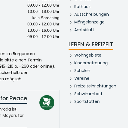
09.00 - 12.00 Uhr
Rathaus
13.00 - 18.00 Uhr
Ausschreibungen
kein Sprechtag
Mängelanzeige
09.00 - 12.00 Uhr
Amtsblatt
13.00 - 16.00 Uhr
09.00 - 12.00 Uhr
LEBEN & FREIZEIT
egen im Bürgerbüro
Wohngebiete
ie bitte einen Termin
Kinderbetreuung
915-210 o. -260 oder online).
Schulen
 außerhalb der
Vereine
en möglich.
Freizeiteinrichtungen
Schwimmbad
for Peace
Sportstätten
roda ist
n Mayors for