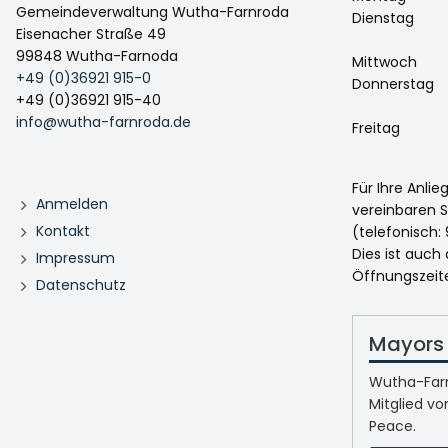
Gemeindeverwaltung Wutha-Farnroda
Dienstag
Eisenacher Straße 49
99848 Wutha-Farnoda
Mittwoch
+49 (0)36921 915-0
Donnerstag
+49 (0)36921 915-40
info@wutha-farnroda.de
Freitag
Für Ihre Anli
Anmelden
vereinbaren S
Kontakt
(telefonisch: 
Dies ist auch
Impressum
Öffnungszeit
Datenschutz
Mayors 
Wutha-Farn
Mitglied vo
Peace.