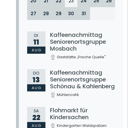
20
21
22
23
24
25
26
27
28
29
30
31
Kaffeenachmittag
DI
11
Seniorenortsgruppe
Mosbach
AUG
Gaststätte „Frische Quelle"
Kaffeenachmittag
DO
13
Seniorenortsgruppe
Schönau & Kahlenberg
AUG
Mühlencafé
Flohmarkt für
SA
22
Kindersachen
AUG
Kindergarten Waldspatzen