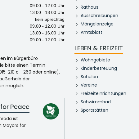
09.00 - 12.00 Uhr
Rathaus
13.00 - 18.00 Uhr
Ausschreibungen
kein Sprechtag
Mängelanzeige
09.00 - 12.00 Uhr
Amtsblatt
13.00 - 16.00 Uhr
09.00 - 12.00 Uhr
LEBEN & FREIZEIT
egen im Bürgerbüro
Wohngebiete
ie bitte einen Termin
Kinderbetreuung
915-210 o. -260 oder online).
Schulen
 außerhalb der
Vereine
en möglich.
Freizeiteinrichtungen
Schwimmbad
for Peace
Sportstätten
roda ist
n Mayors for