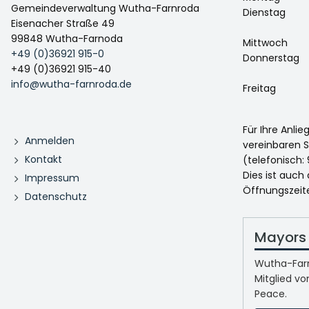
Gemeindeverwaltung Wutha-Farnroda
Dienstag
Eisenacher Straße 49
99848 Wutha-Farnoda
Mittwoch
+49 (0)36921 915-0
Donnerstag
+49 (0)36921 915-40
info@wutha-farnroda.de
Freitag
Für Ihre Anli
Anmelden
vereinbaren S
Kontakt
(telefonisch: 
Dies ist auch
Impressum
Öffnungszeit
Datenschutz
Mayors 
Wutha-Farn
Mitglied vo
Peace.