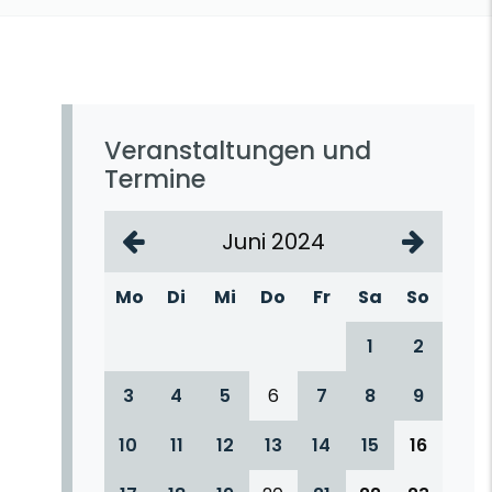
Veranstaltungen und
Termine
Juni 2024
Mo
Di
Mi
Do
Fr
Sa
So
1
2
3
4
5
6
7
8
9
10
11
12
13
14
15
16