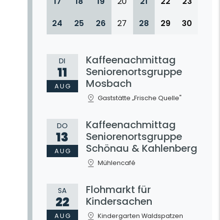
17
18
19
20
21
22
23
24
25
26
27
28
29
30
Kaffeenachmittag
DI
11
Seniorenortsgruppe
Mosbach
AUG
Gaststätte „Frische Quelle"
Kaffeenachmittag
DO
13
Seniorenortsgruppe
Schönau & Kahlenberg
AUG
Mühlencafé
Flohmarkt für
SA
22
Kindersachen
AUG
Kindergarten Waldspatzen