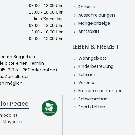
09.00 - 12.00 Uhr
Rathaus
13.00 - 18.00 Uhr
Ausschreibungen
kein Sprechtag
Mängelanzeige
09.00 - 12.00 Uhr
Amtsblatt
13.00 - 16.00 Uhr
09.00 - 12.00 Uhr
LEBEN & FREIZEIT
egen im Bürgerbüro
Wohngebiete
ie bitte einen Termin
Kinderbetreuung
915-210 o. -260 oder online).
Schulen
 außerhalb der
Vereine
en möglich.
Freizeiteinrichtungen
Schwimmbad
for Peace
Sportstätten
roda ist
n Mayors for