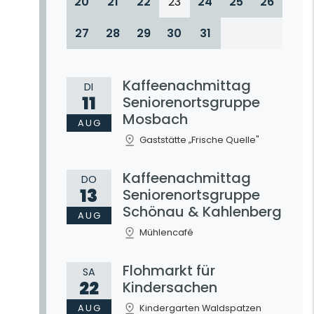
20
21
22
23
24
25
26
27
28
29
30
31
Kaffeenachmittag
DI
11
Seniorenortsgruppe
Mosbach
AUG
Gaststätte „Frische Quelle"
Kaffeenachmittag
DO
13
Seniorenortsgruppe
Schönau & Kahlenberg
AUG
Mühlencafé
Flohmarkt für
SA
22
Kindersachen
AUG
Kindergarten Waldspatzen