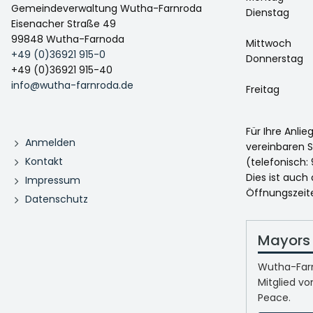
Gemeindeverwaltung Wutha-Farnroda
Dienstag
Eisenacher Straße 49
99848 Wutha-Farnoda
Mittwoch
+49 (0)36921 915-0
Donnerstag
+49 (0)36921 915-40
info@wutha-farnroda.de
Freitag
Für Ihre Anli
Anmelden
vereinbaren S
Kontakt
(telefonisch: 
Dies ist auch
Impressum
Öffnungszeit
Datenschutz
Mayors 
Wutha-Farn
Mitglied vo
Peace.