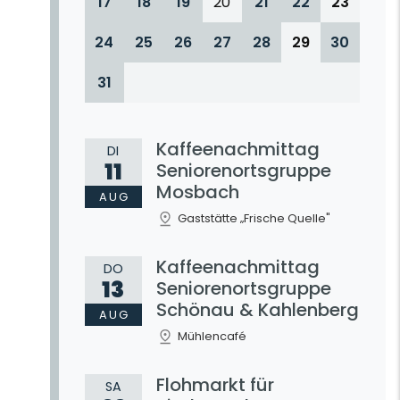
17
18
19
20
21
22
23
24
25
26
27
28
29
30
31
Kaffeenachmittag
DI
11
Seniorenortsgruppe
Mosbach
AUG
Gaststätte „Frische Quelle"
Kaffeenachmittag
DO
13
Seniorenortsgruppe
Schönau & Kahlenberg
AUG
Mühlencafé
Flohmarkt für
SA