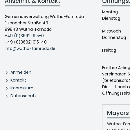
Anschrift & Kontakt
Öffnungs
Montag
Gemeindeverwaltung Wutha-Farnroda
Dienstag
Eisenacher Straße 49
99848 Wutha-Farnoda
Mittwoch
+49 (0)36921 915-0
Donnerstag
+49 (0)36921 915-40
info@wutha-farnroda.de
Freitag
Für Ihre Anli
Anmelden
vereinbaren S
Kontakt
(telefonisch: 
Dies ist auch
Impressum
Öffnungszeit
Datenschutz
Mayors 
Wutha-Farn