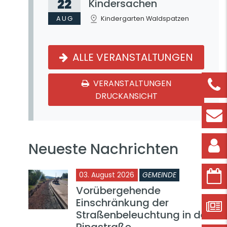
22
Kindersachen
AUG
Kindergarten Waldspatzen
ALLE VERANSTALTUNGEN
VERANSTALTUNGEN
DRUCKANSICHT
Neueste Nachrichten
03. August 2026
GEMEINDE
Vorübergehende
Einschränkung der
Straßenbeleuchtung in der
Ringstraße