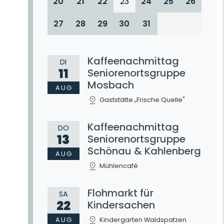
20
21
22
23
24
25
26
27
28
29
30
31
Kaffeenachmittag
DI
11
Seniorenortsgruppe
Mosbach
AUG
Gaststätte „Frische Quelle"
Kaffeenachmittag
DO
13
Seniorenortsgruppe
Schönau & Kahlenberg
AUG
Mühlencafé
Flohmarkt für
SA
22
Kindersachen
AUG
Kindergarten Waldspatzen