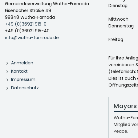
Gemeindeverwaltung Wutha-Farnroda
Dienstag
Eisenacher Straße 49
99848 Wutha-Farnoda
Mittwoch
+49 (0)36921 915-0
Donnerstag
+49 (0)36921 915-40
info@wutha-farnroda.de
Freitag
Für Ihre Anli
Anmelden
vereinbaren S
Kontakt
(telefonisch: 
Dies ist auch
Impressum
Öffnungszeit
Datenschutz
Mayors 
Wutha-Farn
Mitglied vo
Peace.