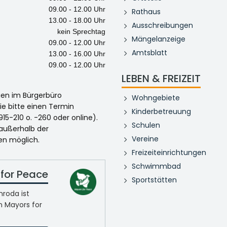
09.00 - 12.00 Uhr
Rathaus
13.00 - 18.00 Uhr
Ausschreibungen
kein Sprechtag
Mängelanzeige
09.00 - 12.00 Uhr
Amtsblatt
13.00 - 16.00 Uhr
09.00 - 12.00 Uhr
LEBEN & FREIZEIT
egen im Bürgerbüro
Wohngebiete
ie bitte einen Termin
Kinderbetreuung
915-210 o. -260 oder online).
Schulen
 außerhalb der
Vereine
en möglich.
Freizeiteinrichtungen
Schwimmbad
for Peace
Sportstätten
roda ist
n Mayors for