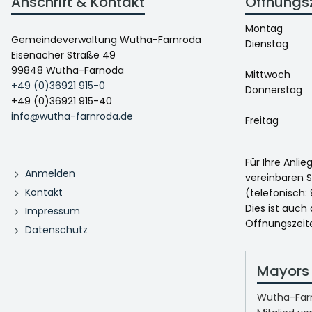
Anschrift & Kontakt
Öffnungs
Montag
Gemeindeverwaltung Wutha-Farnroda
Dienstag
Eisenacher Straße 49
99848 Wutha-Farnoda
Mittwoch
+49 (0)36921 915-0
Donnerstag
+49 (0)36921 915-40
info@wutha-farnroda.de
Freitag
Für Ihre Anli
Anmelden
vereinbaren S
Kontakt
(telefonisch: 
Dies ist auch
Impressum
Öffnungszeit
Datenschutz
Mayors 
Wutha-Farn