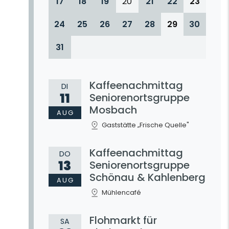
17
18
19
20
21
22
23
24
25
26
27
28
29
30
31
Kaffeenachmittag
DI
11
Seniorenortsgruppe
Mosbach
AUG
Gaststätte „Frische Quelle"
Kaffeenachmittag
DO
13
Seniorenortsgruppe
Schönau & Kahlenberg
AUG
Mühlencafé
Flohmarkt für
SA