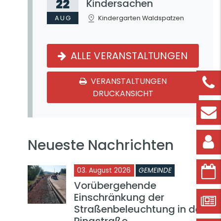
22
Kindersachen
AUG
Kindergarten Waldspatzen
ALLE VERANSTALTUNGEN
VERANSTALTUNGEN
DRUCKANSICHT
Neueste Nachrichten
03. August 2026
GEMEINDE
Vorübergehende
Einschränkung der
Straßenbeleuchtung in der
Ringstraße