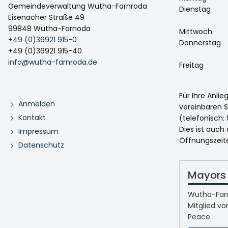
Gemeindeverwaltung Wutha-Farnroda
Dienstag
Eisenacher Straße 49
99848 Wutha-Farnoda
Mittwoch
+49 (0)36921 915-0
Donnerstag
+49 (0)36921 915-40
info@wutha-farnroda.de
Freitag
Für Ihre Anli
Anmelden
vereinbaren S
Kontakt
(telefonisch: 
Dies ist auch
Impressum
Öffnungszeit
Datenschutz
Mayors 
Wutha-Farn
Mitglied vo
Peace.