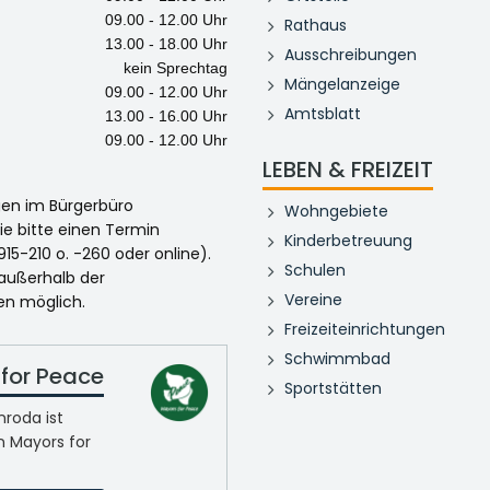
09.00 - 12.00 Uhr
Rathaus
13.00 - 18.00 Uhr
Ausschreibungen
kein Sprechtag
Mängelanzeige
09.00 - 12.00 Uhr
Amtsblatt
13.00 - 16.00 Uhr
09.00 - 12.00 Uhr
LEBEN & FREIZEIT
egen im Bürgerbüro
Wohngebiete
ie bitte einen Termin
Kinderbetreuung
915-210 o. -260 oder online).
Schulen
 außerhalb der
Vereine
en möglich.
Freizeiteinrichtungen
Schwimmbad
for Peace
Sportstätten
roda ist
n Mayors for