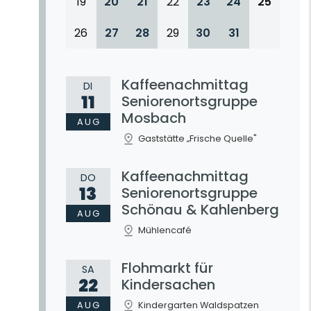
19
20
21
22
23
24
25
26
27
28
29
30
31
Kaffeenachmittag
DI
11
Seniorenortsgruppe
Mosbach
AUG
Gaststätte „Frische Quelle"
Kaffeenachmittag
DO
13
Seniorenortsgruppe
Schönau & Kahlenberg
AUG
Mühlencafé
Flohmarkt für
SA
22
Kindersachen
AUG
Kindergarten Waldspatzen