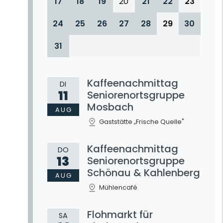
17
18
19
20
21
22
23
24
25
26
27
28
29
30
31
Kaffeenachmittag
DI
11
Seniorenortsgruppe
Mosbach
AUG
Gaststätte „Frische Quelle"
Kaffeenachmittag
DO
13
Seniorenortsgruppe
Schönau & Kahlenberg
AUG
Mühlencafé
Flohmarkt für
SA