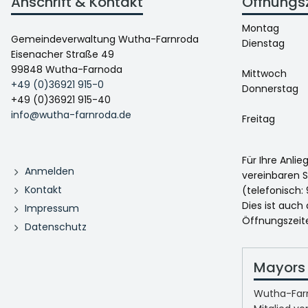
Anschrift & Kontakt
Öffnungs
Montag
Gemeindeverwaltung Wutha-Farnroda
Dienstag
Eisenacher Straße 49
99848 Wutha-Farnoda
Mittwoch
+49 (0)36921 915-0
Donnerstag
+49 (0)36921 915-40
info@wutha-farnroda.de
Freitag
Für Ihre Anli
Anmelden
vereinbaren S
Kontakt
(telefonisch: 
Dies ist auch
Impressum
Öffnungszeit
Datenschutz
Mayors 
Wutha-Farn