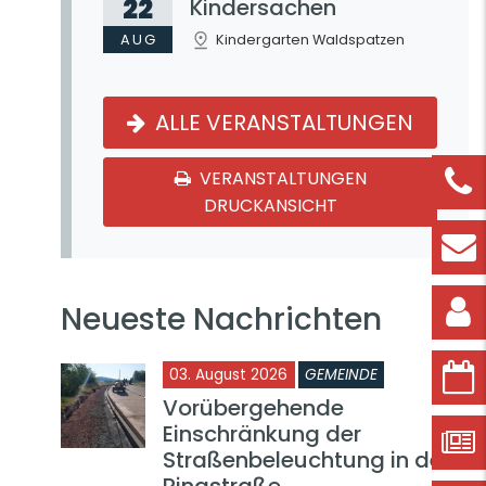
22
Kindersachen
AUG
Kindergarten Waldspatzen
ALLE VERANSTALTUNGEN
VERANSTALTUNGEN
DRUCKANSICHT
Neueste Nachrichten
03. August 2026
GEMEINDE
Vorübergehende
Einschränkung der
Straßenbeleuchtung in der
Ringstraße