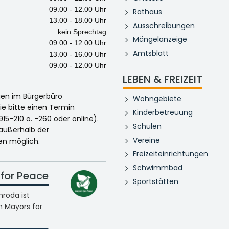
09.00 - 12.00 Uhr
Rathaus
13.00 - 18.00 Uhr
Ausschreibungen
kein Sprechtag
Mängelanzeige
09.00 - 12.00 Uhr
Amtsblatt
13.00 - 16.00 Uhr
09.00 - 12.00 Uhr
LEBEN & FREIZEIT
egen im Bürgerbüro
Wohngebiete
ie bitte einen Termin
Kinderbetreuung
915-210 o. -260 oder online).
Schulen
 außerhalb der
Vereine
en möglich.
Freizeiteinrichtungen
Schwimmbad
for Peace
Sportstätten
roda ist
n Mayors for