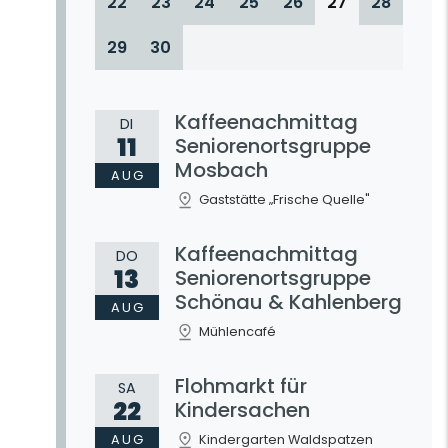
22
23
24
25
26
27
28
29
30
Kaffeenachmittag
DI
11
Seniorenortsgruppe
Mosbach
AUG
Gaststätte „Frische Quelle"
Kaffeenachmittag
DO
13
Seniorenortsgruppe
Schönau & Kahlenberg
AUG
Mühlencafé
Flohmarkt für
SA
22
Kindersachen
AUG
Kindergarten Waldspatzen