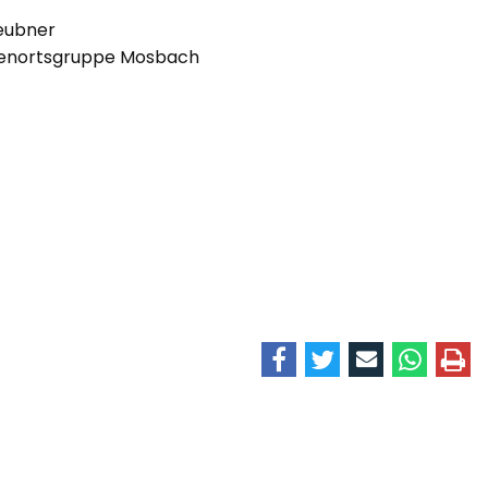
eubner
renortsgruppe Mosbach