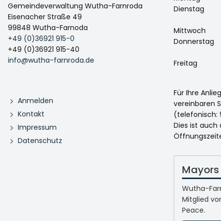
Gemeindeverwaltung Wutha-Farnroda
Dienstag
Eisenacher Straße 49
99848 Wutha-Farnoda
Mittwoch
+49 (0)36921 915-0
Donnerstag
+49 (0)36921 915-40
info@wutha-farnroda.de
Freitag
Für Ihre Anli
Anmelden
vereinbaren S
Kontakt
(telefonisch: 
Dies ist auch
Impressum
Öffnungszeit
Datenschutz
Mayors 
Wutha-Farn
Mitglied vo
Peace.