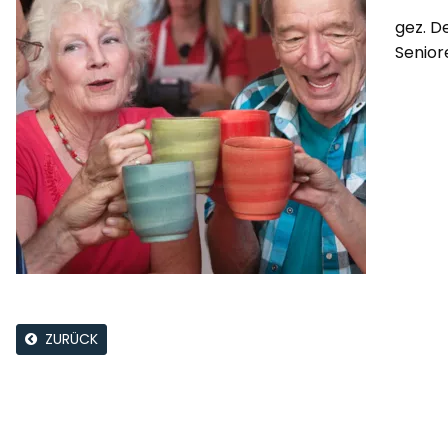
gez. D
Senio
ZURÜCK