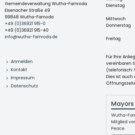
Gemeindeverwaltung Wutha-Farnroda
Dienstag
Eisenacher Straße 49
99848 Wutha-Farnoda
Mittwoch
+49 (0)36921 915-0
Donnerstag
+49 (0)36921 915-40
info@wutha-farnroda.de
Freitag
Für Ihre Anli
Anmelden
vereinbaren S
Kontakt
(telefonisch: 
Dies ist auch
Impressum
Öffnungszeit
Datenschutz
Mayors 
Wutha-Farn
Mitglied vo
Peace.