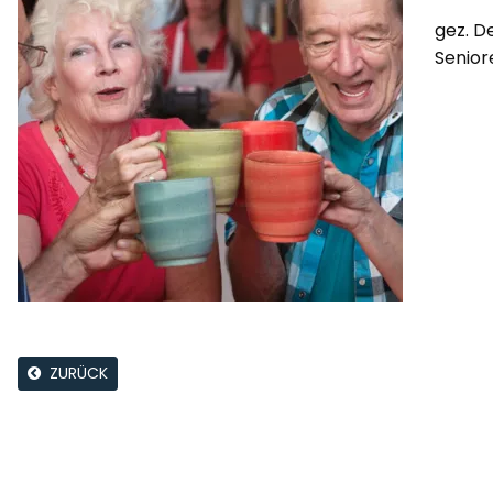
gez. D
Senio
ZURÜCK