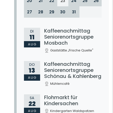
20
21
22
23
24
25
26
27
28
29
30
31
Kaffeenachmittag
DI
11
Seniorenortsgruppe
Mosbach
AUG
Gaststätte „Frische Quelle"
Kaffeenachmittag
DO
13
Seniorenortsgruppe
Schönau & Kahlenberg
AUG
Mühlencafé
Flohmarkt für
SA
22
Kindersachen
AUG
Kindergarten Waldspatzen