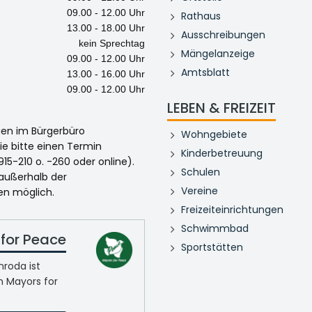
09.00 - 12.00 Uhr
Rathaus
13.00 - 18.00 Uhr
Ausschreibungen
kein Sprechtag
Mängelanzeige
09.00 - 12.00 Uhr
Amtsblatt
13.00 - 16.00 Uhr
09.00 - 12.00 Uhr
LEBEN & FREIZEIT
egen im Bürgerbüro
Wohngebiete
ie bitte einen Termin
Kinderbetreuung
915-210 o. -260 oder online).
Schulen
 außerhalb der
Vereine
en möglich.
Freizeiteinrichtungen
Schwimmbad
for Peace
Sportstätten
roda ist
n Mayors for