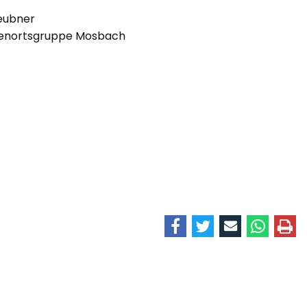
eubner
renortsgruppe Mosbach