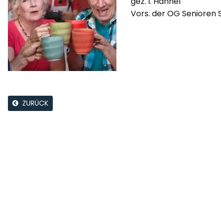
gez. I. Hähnel
Vors. der OG Senioren
ZURÜCK