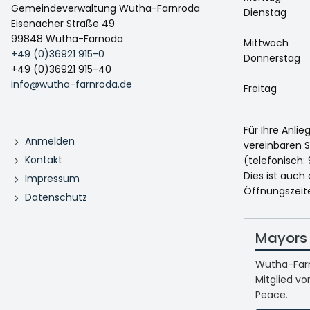
Gemeindeverwaltung Wutha-Farnroda
Dienstag
Eisenacher Straße 49
99848 Wutha-Farnoda
Mittwoch
+49 (0)36921 915-0
Donnerstag
+49 (0)36921 915-40
info@wutha-farnroda.de
Freitag
Für Ihre Anli
Anmelden
vereinbaren S
Kontakt
(telefonisch: 
Dies ist auch
Impressum
Öffnungszeit
Datenschutz
Mayors 
Wutha-Farn
Mitglied vo
Peace.