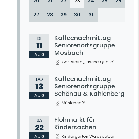
20
21
22
23
24
25
26
27
28
29
30
31
Kaffeenachmittag
DI
11
Seniorenortsgruppe
Mosbach
AUG
Gaststätte „Frische Quelle"
Kaffeenachmittag
DO
13
Seniorenortsgruppe
Schönau & Kahlenberg
AUG
Mühlencafé
Flohmarkt für
SA
22
Kindersachen
AUG
Kindergarten Waldspatzen