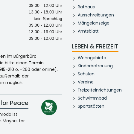
09.00 - 12.00 Uhr
Rathaus
13.00 - 18.00 Uhr
Ausschreibungen
kein Sprechtag
Mängelanzeige
09.00 - 12.00 Uhr
Amtsblatt
13.00 - 16.00 Uhr
09.00 - 12.00 Uhr
LEBEN & FREIZEIT
egen im Bürgerbüro
Wohngebiete
ie bitte einen Termin
Kinderbetreuung
915-210 o. -260 oder online).
Schulen
 außerhalb der
Vereine
en möglich.
Freizeiteinrichtungen
Schwimmbad
for Peace
Sportstätten
roda ist
n Mayors for