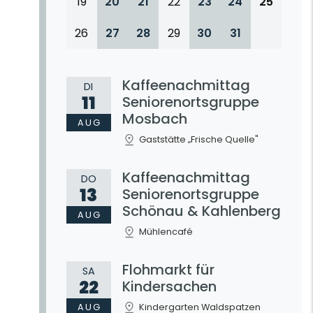
19
20
21
22
23
24
25
26
27
28
29
30
31
Kaffeenachmittag
DI
11
Seniorenortsgruppe
Mosbach
AUG
Gaststätte „Frische Quelle"
Kaffeenachmittag
DO
13
Seniorenortsgruppe
Schönau & Kahlenberg
AUG
Mühlencafé
Flohmarkt für
SA
22
Kindersachen
AUG
Kindergarten Waldspatzen