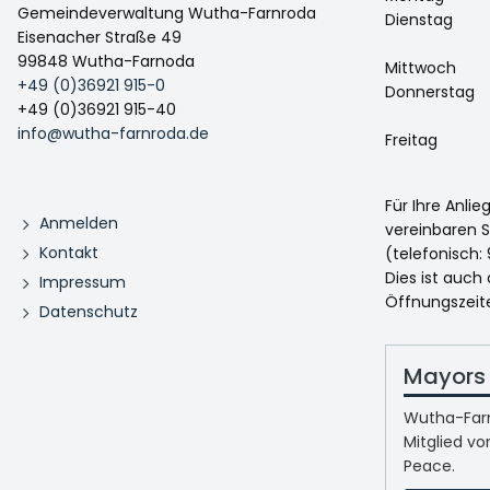
Gemeindeverwaltung Wutha-Farnroda
Dienstag
Eisenacher Straße 49
99848 Wutha-Farnoda
Mittwoch
+49 (0)36921 915-0
Donnerstag
+49 (0)36921 915-40
info@wutha-farnroda.de
Freitag
Für Ihre Anli
Anmelden
vereinbaren S
Kontakt
(telefonisch: 
Dies ist auch
Impressum
Öffnungszeit
Datenschutz
Mayors 
Wutha-Farn
Mitglied vo
Peace.