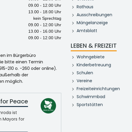
09.00 - 12.00 Uhr
Rathaus
13.00 - 18.00 Uhr
Ausschreibungen
kein Sprechtag
Mängelanzeige
09.00 - 12.00 Uhr
Amtsblatt
13.00 - 16.00 Uhr
09.00 - 12.00 Uhr
LEBEN & FREIZEIT
egen im Bürgerbüro
Wohngebiete
ie bitte einen Termin
Kinderbetreuung
915-210 o. -260 oder online).
Schulen
 außerhalb der
Vereine
en möglich.
Freizeiteinrichtungen
Schwimmbad
for Peace
Sportstätten
roda ist
n Mayors for