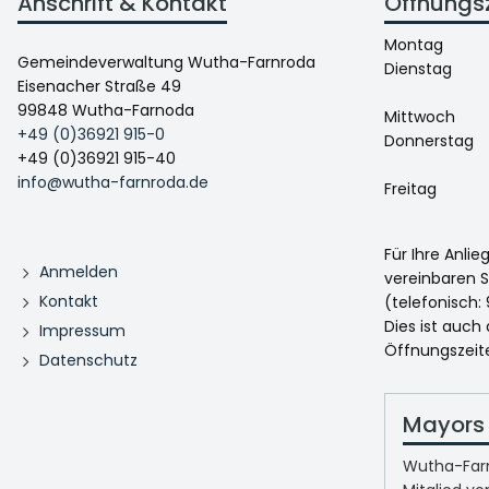
Anschrift & Kontakt
Öffnungs
Montag
Gemeindeverwaltung Wutha-Farnroda
Dienstag
Eisenacher Straße 49
99848 Wutha-Farnoda
Mittwoch
+49 (0)36921 915-0
Donnerstag
+49 (0)36921 915-40
info@wutha-farnroda.de
Freitag
Für Ihre Anli
Anmelden
vereinbaren S
Kontakt
(telefonisch: 
Dies ist auch
Impressum
Öffnungszeit
Datenschutz
Mayors 
Wutha-Farn