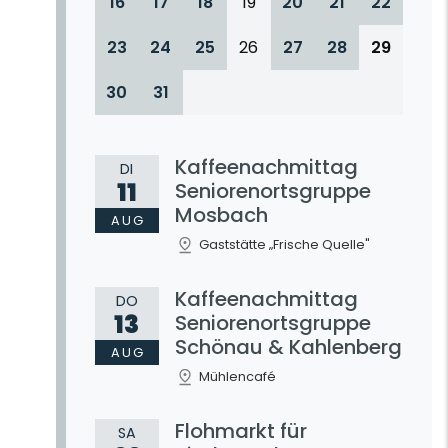
16
17
18
19
20
21
22
23
24
25
26
27
28
29
30
31
Kaffeenachmittag
DI
11
Seniorenortsgruppe
Mosbach
AUG
Gaststätte „Frische Quelle"
Kaffeenachmittag
DO
13
Seniorenortsgruppe
Schönau & Kahlenberg
AUG
Mühlencafé
Flohmarkt für
SA