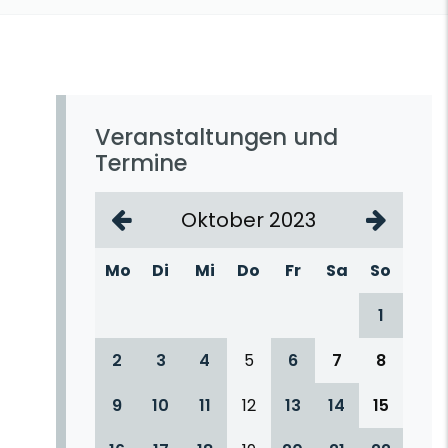
Veranstaltungen und
Termine
Oktober 2023
Mo
Di
Mi
Do
Fr
Sa
So
1
2
3
4
5
6
7
8
9
10
11
12
13
14
15