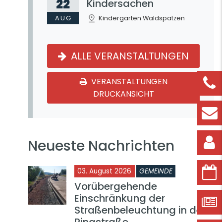
22
Kindersachen
AUG
Kindergarten Waldspatzen
ALLE VERANSTALTUNGEN
VERANSTALTUNGEN
DRUCKANSICHT
Neueste Nachrichten
03. August 2026
GEMEINDE
Vorübergehende
Einschränkung der
Straßenbeleuchtung in der
Ringstraße