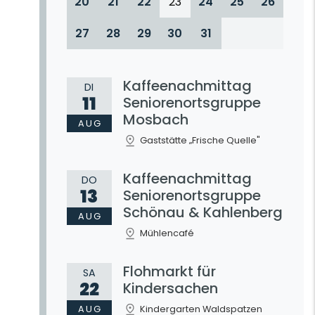
20
21
22
23
24
25
26
27
28
29
30
31
Kaffeenachmittag
DI
11
Seniorenortsgruppe
Mosbach
AUG
Gaststätte „Frische Quelle"
Kaffeenachmittag
DO
13
Seniorenortsgruppe
Schönau & Kahlenberg
AUG
Mühlencafé
Flohmarkt für
SA
22
Kindersachen
AUG
Kindergarten Waldspatzen