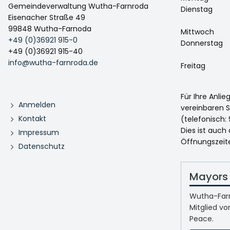
Gemeindeverwaltung Wutha-Farnroda
Dienstag
Eisenacher Straße 49
99848 Wutha-Farnoda
Mittwoch
+49 (0)36921 915-0
Donnerstag
+49 (0)36921 915-40
info@wutha-farnroda.de
Freitag
Für Ihre Anli
Anmelden
vereinbaren S
Kontakt
(telefonisch: 
Dies ist auch
Impressum
Öffnungszeit
Datenschutz
Mayors 
Wutha-Farn
Mitglied vo
Peace.