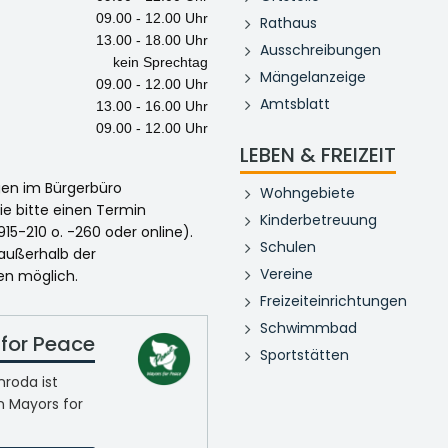
09.00 - 12.00 Uhr
Rathaus
13.00 - 18.00 Uhr
Ausschreibungen
kein Sprechtag
Mängelanzeige
09.00 - 12.00 Uhr
Amtsblatt
13.00 - 16.00 Uhr
09.00 - 12.00 Uhr
LEBEN & FREIZEIT
egen im Bürgerbüro
Wohngebiete
ie bitte einen Termin
Kinderbetreuung
915-210 o. -260 oder online).
Schulen
 außerhalb der
Vereine
en möglich.
Freizeiteinrichtungen
Schwimmbad
for Peace
Sportstätten
roda ist
n Mayors for