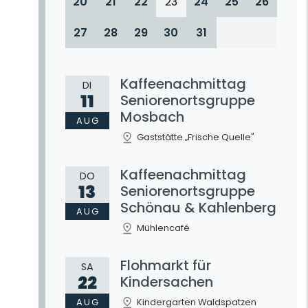
20
21
22
23
24
25
26
27
28
29
30
31
Kaffeenachmittag
DI
11
Seniorenortsgruppe
Mosbach
AUG
Gaststätte „Frische Quelle"
Kaffeenachmittag
DO
13
Seniorenortsgruppe
Schönau & Kahlenberg
AUG
Mühlencafé
Flohmarkt für
SA
22
Kindersachen
AUG
Kindergarten Waldspatzen