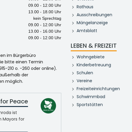
09.00 - 12.00 Uhr
Rathaus
13.00 - 18.00 Uhr
Ausschreibungen
kein Sprechtag
Mängelanzeige
09.00 - 12.00 Uhr
Amtsblatt
13.00 - 16.00 Uhr
09.00 - 12.00 Uhr
LEBEN & FREIZEIT
egen im Bürgerbüro
Wohngebiete
ie bitte einen Termin
Kinderbetreuung
915-210 o. -260 oder online).
Schulen
 außerhalb der
Vereine
en möglich.
Freizeiteinrichtungen
Schwimmbad
for Peace
Sportstätten
roda ist
n Mayors for