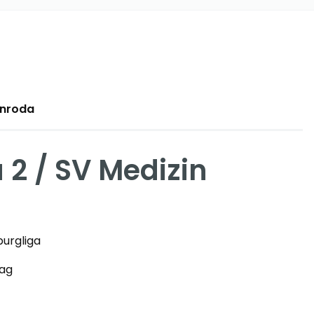
rnroda
2 / SV Medizin
urgliga
tag