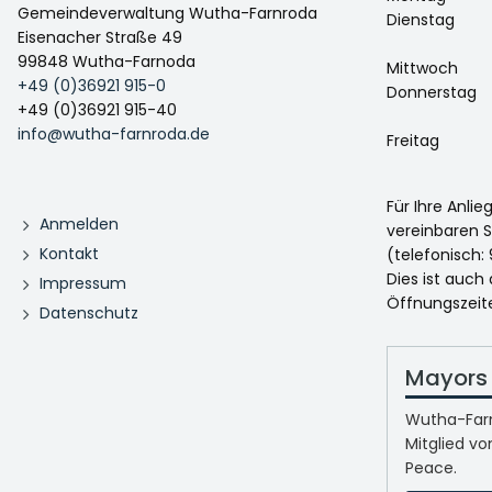
Gemeindeverwaltung Wutha-Farnroda
Dienstag
Eisenacher Straße 49
99848 Wutha-Farnoda
Mittwoch
+49 (0)36921 915-0
Donnerstag
+49 (0)36921 915-40
info@wutha-farnroda.de
Freitag
Für Ihre Anli
Anmelden
vereinbaren S
Kontakt
(telefonisch: 
Dies ist auch
Impressum
Öffnungszeit
Datenschutz
Mayors 
Wutha-Farn
Mitglied vo
Peace.